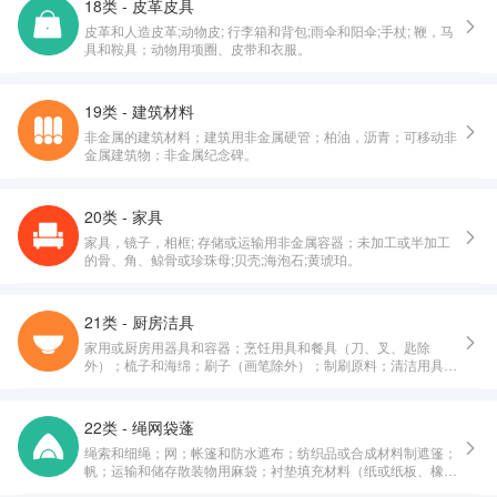
18类 - 皮革皮具
皮革和人造皮革;动物皮; 行李箱和背包;雨伞和阳伞;手杖; 鞭，马
具和鞍具；动物用项圈、皮带和衣服。
19类 - 建筑材料
非金属的建筑材料；建筑用非金属硬管；柏油，沥青；可移动非
金属建筑物；非金属纪念碑。
20类 - 家具
家具，镜子，相框; 存储或运输用非金属容器；未加工或半加工
的骨、角、鲸骨或珍珠母;贝壳;海泡石;黄琥珀。
21类 - 厨房洁具
家用或厨房用器具和容器；烹饪用具和餐具（刀、叉、匙除
外）；梳子和海绵；刷子（画笔除外）；制刷原料；清洁用具；
未加工或半加工玻璃（建筑用玻璃除外）；玻璃器皿、瓷器和陶
器。
22类 - 绳网袋蓬
绳索和细绳；网；帐篷和防水遮布；纺织品或合成材料制遮篷；
帆；运输和储存散装物用麻袋；衬垫填充材料（纸或纸板、橡
胶、塑料制除外）；纺织用纤维原料及其替代品