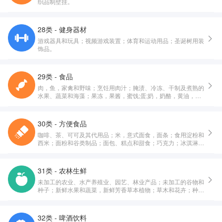
织品制壁挂。
28类 - 健身器材
游戏器具和玩具；视频游戏装置；体育和运动用品；圣诞树用装
饰品。
29类 - 食品
肉，鱼，家禽和野味；烹饪用肉汁；腌渍、冷冻、干制及煮熟的
水果、蔬菜和海藻；果冻，果酱，蜜饯;蛋;奶，奶酪，黄油，酸
奶和其他奶制品;食用油和油脂。
30类 - 方便食品
咖啡、茶、可可及其代用品；米，意式面食，面条；食用淀粉和
西米；面粉和谷类制品；面包、糕点和甜食；巧克力；冰淇淋，
果汁刨冰和其他食用冰；糖，蜂蜜，糖浆；鲜酵母，发酵粉；食
盐，调味料，香辛料，腌制香草；醋，调味酱汁和其他调味品；
冰（冻结的水）。
31类 - 农林生鲜
未加工的农业、水产养殖业、园艺、林业产品；未加工的谷物和
种子；新鲜水果和蔬菜，新鲜芳香草本植物；草木和花卉；种植
用球茎、幼苗和种子；活动物；动物的饮食；麦芽。
32类 - 啤酒饮料