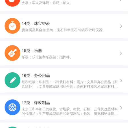
火器；军火及弹药；炸药；焰火。
14类 - 珠宝钟表
贵金属及其合金;首饰，宝石和半宝石;钟表和计时仪器。
15类 - 乐器
乐器；乐谱架和乐器架；指挥棒。
16类 - 办公用品
纸和纸板；印刷品；书籍装订材料；照片；文具和办公用品（家
具除外）；文具用或家庭用粘合剂；绘画材料和艺术家用材料；
画笔；教育或教学用品；包装和打包用塑料纸、塑料膜和塑料
袋；印刷铅字，印版。
17类 - 橡胶制品
未加工和半加工的橡胶、古塔胶、树胶、石棉、云母及这些材料
的代用品；生产用成型塑料和树脂制品；包装、填充和绝缘用材
料；非金属软管和非金属柔性管。