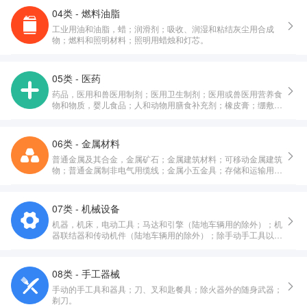
04类 - 燃料油脂
工业用油和油脂，蜡；润滑剂；吸收、润湿和粘结灰尘用合成
物；燃料和照明材料；照明用蜡烛和灯芯。
05类 - 医药
药品，医用和兽医用制剂；医用卫生制剂；医用或兽医用营养食
物和物质，婴儿食品；人和动物用膳食补充剂；橡皮膏；绷敷材
料；填塞牙孔用料，牙科用蜡；消毒剂；消灭有害动物制剂；杀
真菌剂，除莠剂。
06类 - 金属材料
普通金属及其合金，金属矿石；金属建筑材料；可移动金属建筑
物；普通金属制非电气用缆线；金属小五金具；存储和运输用金
属容器；保险箱。
07类 - 机械设备
机器，机床，电动工具；马达和引擎（陆地车辆用的除外）；机
器联结器和传动机件（陆地车辆用的除外）；除手动手工具以外
的农业器具；孵化器；自动售货机。
08类 - 手工器械
手动的手工具和器具；刀、叉和匙餐具；除火器外的随身武器；
剃刀。