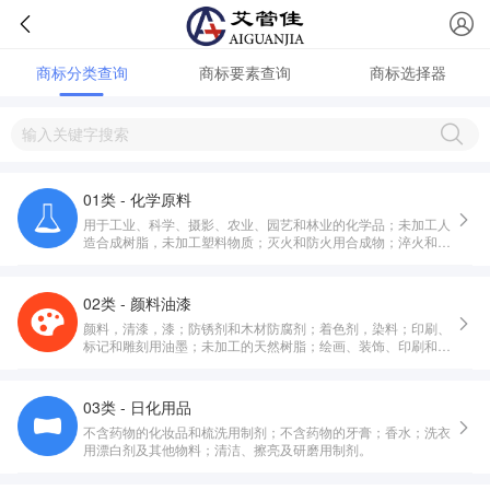
商标分类查询
商标要素查询
商标选择器
01类 - 化学原料
用于工业、科学、摄影、农业、园艺和林业的化学品；未加工人
造合成树脂，未加工塑料物质；灭火和防火用合成物；淬火和焊
接用制剂；鞣制动物皮毛用物质；工业用粘合剂；堆肥，肥料，
化肥；工业和科学用生物制剂。
02类 - 颜料油漆
颜料，清漆，漆；防锈剂和木材防腐剂；着色剂，染料；印刷、
标记和雕刻用油墨；未加工的天然树脂；绘画、装饰、印刷和艺
术用金属箔及金属粉。
03类 - 日化用品
不含药物的化妆品和梳洗用制剂；不含药物的牙膏；香水；洗衣
用漂白剂及其他物料；清洁、擦亮及研磨用制剂。