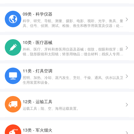
09类 - 科学仪器
科学、研究、导航、测量、摄影、电影、视听、光学、衡具、量
具、信号、侦测、测试、检验、救生和教学用装置及仪器：处
理、开关、转换、积累、调节或控制电的配送或使用的装置和仪
器：录制、传送、重放或处理声音、影像或数据的装置和仪器：
已录制和可下载的多媒体文件，计算机软件，录制和存储用空白
10类 - 医疗器械
的数字或模拟介质：投币启动设备用机械装置：收银机，计算设
外科、医疗、牙科和兽医用仪器及器械；假肢，假眼和假牙；眼
备：计算机和计算机外围设备：潜水服，潜水面罩，潜水用耳
镜，隐形眼镜和太阳镜；矫形用物品；缝合材料；残疾人专用治
塞，潜水用鼻夹，潜水员手套，潜水呼吸器：灭火设备。
疗装置；按摩器械；婴儿护理用器械、器具及用品；性生活用器
械、器具及用品。
11类 - 灯具空调
照明、加热、冷却、蒸汽发生、烹饪、干燥、通风、供水以及卫
生用装置和设备。
12类 - 运输工具
运载工具；陆、空、海用运载装置。
13类 - 军火烟火