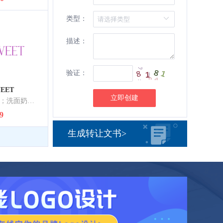
类型：
描述：
验证：
WEET
立即创建
洁肤乳液；洗发液；洗面奶；香皂；香精油；增白霜；化妆品；祛斑霜；美容面膜；牙膏
9
生成转让文书>