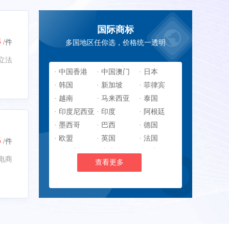
国际商标
4
/件
多国地区任你选，价格统一透明
立法
· 中国香港
· 中国澳门
· 日本
· 韩国
· 新加坡
· 菲律宾
· 越南
· 马来西亚
· 泰国
· 印度尼西亚
· 印度
· 阿根廷
· 墨西哥
· 巴西
· 德国
5
· 欧盟
· 英国
· 法国
/件
· 俄罗斯
· 意大利
· 西班牙
电商
查看更多
· 瑞典
· 土耳其
· 美国
· 加拿大
· 澳大利亚
· 新西兰