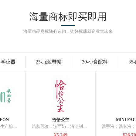
海量商标即买即用
海量精品商标随心选购，购好标成就企业大未来
-科学仪器
25-服装鞋帽
30-小食配料
35
FON
恰恰公主
MINI FA
洗衣剂；洗面奶；非生产操作用、非医用的去污剂；抛光制剂；研磨材料；化妆品；牙膏；香；宠物用香波；空气芳香剂
洁肤乳液；洗面奶；清洁制剂；香精油；化妆品；美容面膜；防晒剂；香水；非医用漱口剂；香木
¥5,249
¥26,7