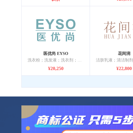
医优尚 EYSO
花间润
洗衣粉；洗发液；洗衣剂；洗面奶；浴液；清洁制剂；化妆品；口红；美容面膜；牙齿美白贴
¥20,250
¥22,800