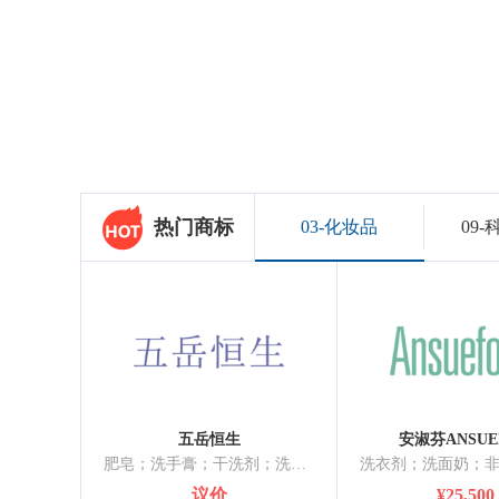
热门商标
03-化妆品
09
五岳恒生
安淑芬ANSUE
肥皂；洗手膏；干洗剂；洗碗机用洗涤剂；洗洁精；抛光制剂；砂布；工业用香料；琥珀香水；空气芳香剂
议价
¥25,500