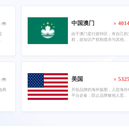
中国澳门
401
/件
￥
定
由于澳门是行政特区，有自己的
.
权，故知识产权制度亦与其他...
美国
532
/件
￥
电商
开拓品牌的海外版图，入驻海外
平台必备；防止品牌被他人恶...