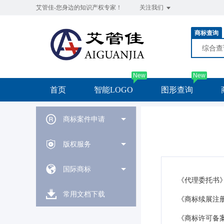
艾管佳-您身边的知识产权专家！
关注我们
商标查询
综合
New
New
首页
智能LOGO
图形查询
商标案件申请
版权服务
国际商标
《代理委托书
常用文档下载
《商标续展注
《商标许可备